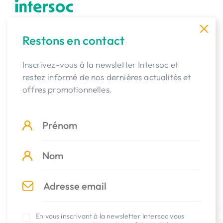
Partenaire vacances des membres de la
Restons en contact
MC depuis 1949
Inscrivez-vous à la newsletter Intersoc et
02 616 15 15
restez informé de nos dernières actualités et
offres promotionnelles.
clientele@intersoc.be
Options de paiement:
Découvrez Intersoc
Destinations
En vous inscrivant à la newsletter Intersoc vous
Activités Original