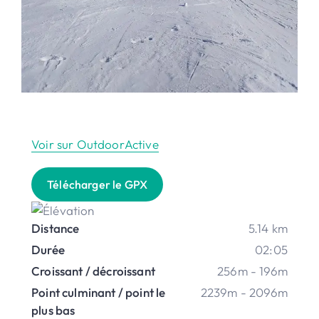
Voir sur OutdoorActive
Télécharger le GPX
Distance
5.14 km
Durée
02:05
Croissant / décroissant
256m - 196m
Point culminant / point le
2239m - 2096m
plus bas