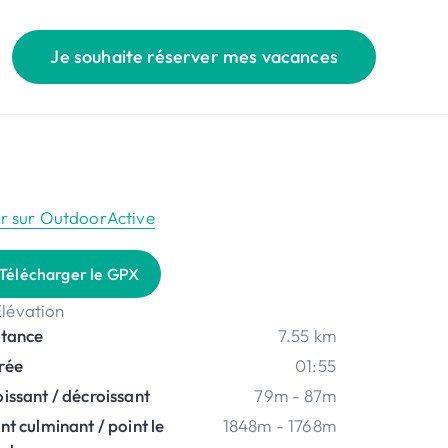
Je souhaite réserver mes vacances
ir sur OutdoorActive
Télécharger le GPX
stance
7.55 km
rée
01:55
issant / décroissant
79m - 87m
nt culminant / point le
1848m - 1768m