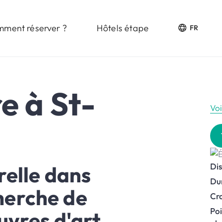
ment réserver ?
Hôtels étape
FR
e à St-
Vo
Di
elle dans
Du
cherche de
Cro
Poi
uvres d'art