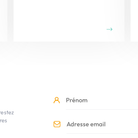
restez
res