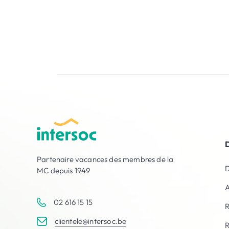
Partenaire vacances des membres de la
D
MC depuis 1949
A
02 616 15 15
R
clientele@intersoc.be
R