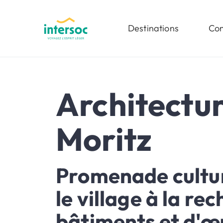
Destinations
Com
Architectur
Moritz
Promenade cultur
le village à la re
bâtiments et d'œ