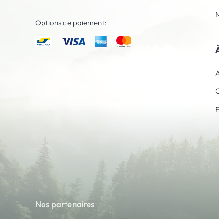
N
Options de paiement:
À
A
C
Nos partenaires