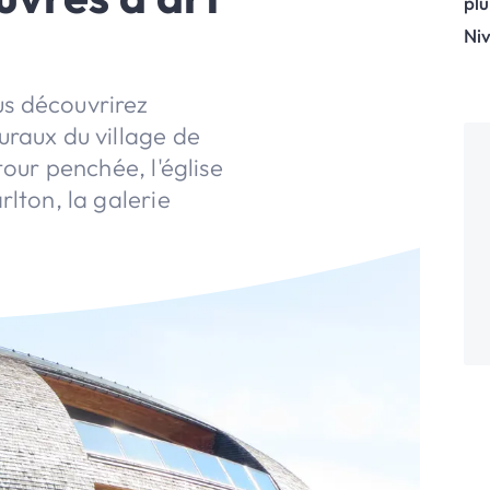
plu
Niv
s découvrirez
uraux du village de
tour penchée, l'église
rlton, la galerie