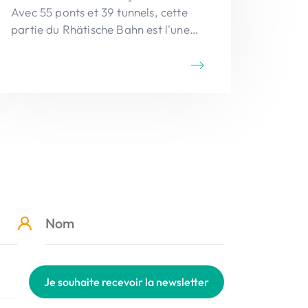
Avec 55 ponts et 39 tunnels, cette
partie du Rhätische Bahn est l'une
des plus spectaculaires au monde.
Bergün, un village-rue le long du col
de l'Albula, mérite une visite pour
ses maisons typiques de l'Engadine.
Je souhaite recevoir la newsletter