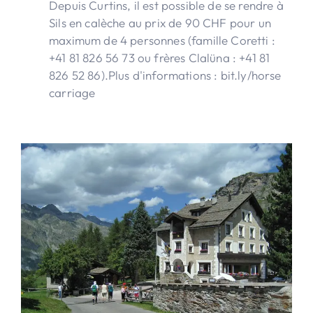
Depuis Curtins, il est possible de se rendre à
Sils en calèche au prix de 90 CHF pour un
maximum de 4 personnes (famille Coretti :
+41 81 826 56 73 ou frères Clalüna : +41 81
826 52 86).Plus d'informations : bit.ly/horse
carriage