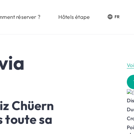
ment réserver ?
Hôtels étape
FR
via
Vo
Di
Piz Chüern
Du
s toute sa
Cro
Poi