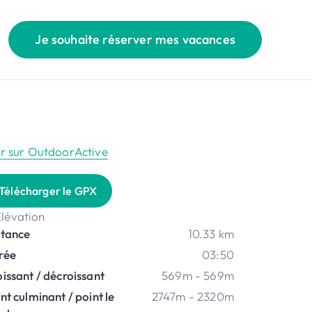
Je souhaite réserver mes vacances
ir sur OutdoorActive
Télécharger le GPX
stance
10.33 km
rée
03:50
issant / décroissant
569m - 569m
nt culminant / point le
2747m - 2320m