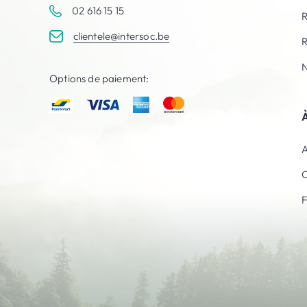
02 616 15 15
R
clientele@intersoc.be
R
N
Options de paiement:
À
A
C