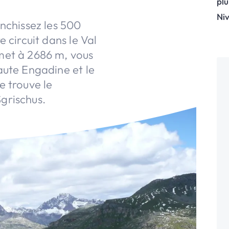
plu
Niv
anchissez les 500
 circuit dans le Val
met à 2686 m, vous
aute Engadine et le
e trouve le
grischus.