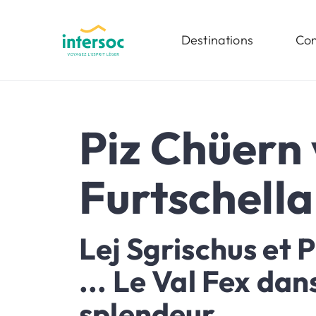
Destinations
Com
Piz Chüern 
Furtschella
Lej Sgrischus et 
... Le Val Fex dan
splendeur