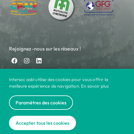
Rejoignez-nous sur les réseaux !
Intersoc asbl utilise des cookies pour vous offrir la
meilleure expérience de navigation. En savoir plus
Paramètres des cookies
© 2024 Intersoc
Nos destinations
Contact
Pratique
Privacy
|
|
|
|
Accepter tous les cookies
Cookies
Disclaimer
|