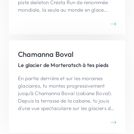
piste skeleton Cresta Run de renommée
mondiale, la seule au monde en glace
naturelle. Vous descendez la route vers
Celerina où vous reprenez le bus.
Chamanna Boval
Le glacier de Morteratsch à tes pieds
En partie derrière et sur les moraines
glaciaires, tu montes progressivement
jusqu’à Chamanna Boval (cabane Boval).
Depuis la terrasse de la cabane, tu jouis
d’une vue spectaculaire sur les glaciers de
Morteratsch et Pers ainsi que sur les
sommets imposants du massif de la
Bernina, dont le Piz Palü et le Piz Bernina.