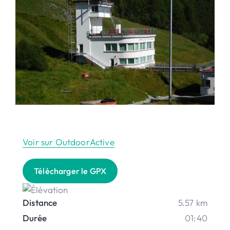
Voir sur OutdoorActive
Télécharger le GPX
Distance
5.57 km
Durée
01:40