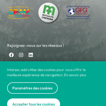
Rejoignez-nous sur les réseaux !
Intersoc asbl utilise des cookies pour vous offrir la
meilleure expérience de navigation. En savoir plus
Paramètres des cookies
© 2024 Intersoc
Nos destinations
Contact
Pratique
Privacy
|
|
|
|
Accepter tous les cookies
Cookies
Disclaimer
|