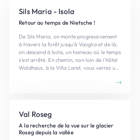
Sils Maria - Isola
Retour au temps de Nietsche !
De Sils Maria, on monte progressivement
à travers la forêt jusqu'à Vaüglia et de là,
on descend à Isola, un hameau où le temps
s'est arrêté. En chemin, non loin de l'hôtel
Waldhaus, à la Villa Laret, vous verrez une
sculpture éolienne dédiée à Anne Frank,
qui a passé deux étés en vacances ici. Un
détour par l'imposante chute d'eau est à
ne pas manquer. Vous longez la rive du Lej
da Segl pour revenir à Sils Maria.
Val Roseg
A la recherche de la vue sur le glacier
Roseg depuis la vallée