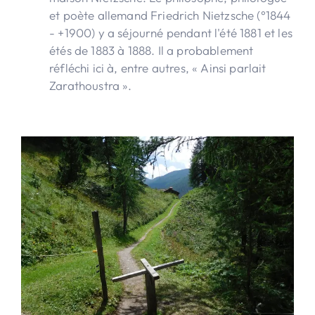
et poète allemand Friedrich Nietzsche (°1844
- +1900) y a séjourné pendant l'été 1881 et les
étés de 1883 à 1888. Il a probablement
réfléchi ici à, entre autres, « Ainsi parlait
Zarathoustra ».