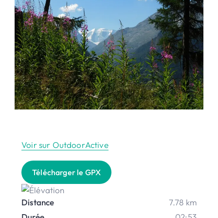
Voir sur OutdoorActive
Télécharger le GPX
Distance
7.78 km
Durée
02:53