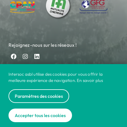
Rejoignez-nous sur les réseaux !
Intersoc asbl utilise des cookies pour vous offrir la
meilleure expérience de navigation. En savoir plus
Paramètres des cookies
© 2024 Intersoc
Nos destinations
Contact
Pratique
Privacy
|
|
|
|
Accepter tous les cookies
Cookies
Disclaimer
|