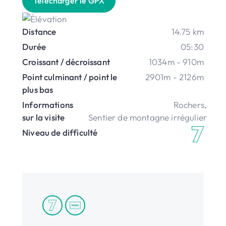
Télécharger le GPX
Distance
14.75 km
Durée
05:30
Croissant / décroissant
1034m - 910m
Point culminant / point le
2901m - 2126m
plus bas
Informations
Rochers
,
sur la visite
Sentier de montagne irrégulier
Niveau de difficulté