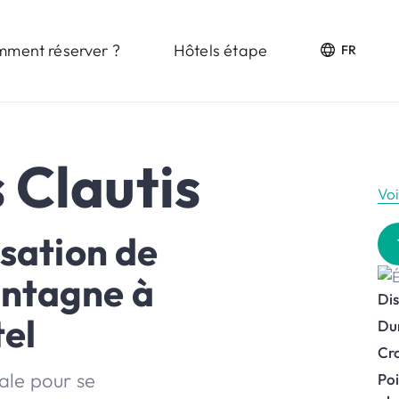
ment réserver ?
Hôtels étape
FR
 Clautis
Vo
sation de
ntagne à
Di
tel
Du
Cro
éale pour se
Poi