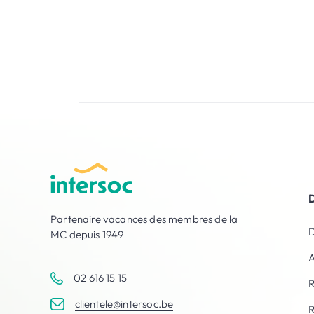
Partenaire vacances des membres de la
D
MC depuis 1949
A
02 616 15 15
R
clientele@intersoc.be
R