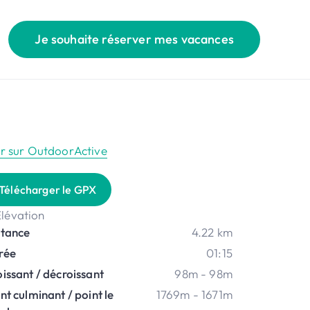
Je souhaite réserver mes vacances
ir sur OutdoorActive
Télécharger le GPX
stance
4.22 km
rée
01:15
issant / décroissant
98m - 98m
nt culminant / point le
1769m - 1671m