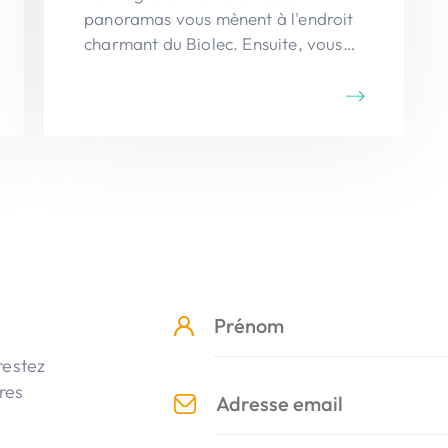
panoramas vous mènent à l'endroit
charmant du Biolec. Ensuite, vous
plongez dans l'air frais de la forêt
pour continuer à descendre à
l'ombre. Une descente sublime.
restez
res