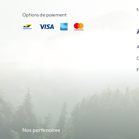
N
Options de paiement:
À
A
C
Nos partenaires