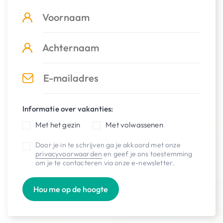
02 616 15 14
klantendienst@intersoc.be
Betaalmogelijkheden:
Informatie over vakanties:
Over Intersoc
Met het gezin
Met volwassenen
Over intersoc
Door je in te schrijven ga je akkoord met onze
privacyvoorwaarden
en geef je ons toestemming
Vrijwilligerswerk
om je te contacteren via onze e-newsletter.
Jobs
Hou me op de hoogte
Contact
FAQ