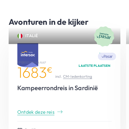
Avonturen in de kijker
ITALIË
NIEUW
1 PERSOON VANAF
1683
LAATSTE PLAATSEN
€
incl.
CM-ledenkorting
Kampeerrondreis in Sardinië
Ontdek deze reis