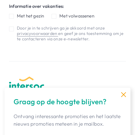
Informatie over vakanties:
Met het gezin
Met volwassenen
Door je in te schrijven ga je akkoord met onze
privacyvoorwaarden
en geef je ons toestemming om je
te contacteren via onze e-newsletter.
Graag op de hoogte blijven?
Van avontuurlijke gezinsvakanties naar
de bergen tot groepsreizen naar verre
oorden, bij ons staat jouw beleving
Ontvang interessante promoties en het laatste
centraal. En dat al 77 jaar!
nieuws promoties meteen in je mailbox.