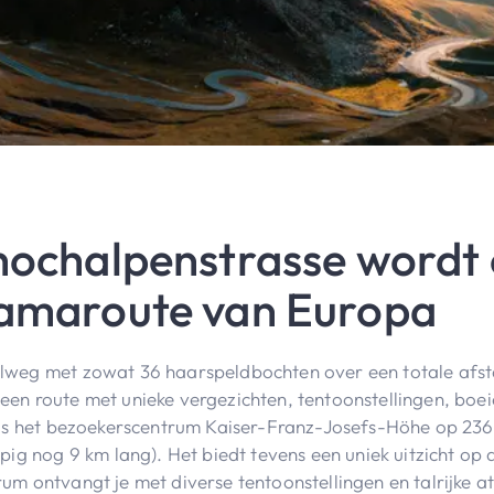
hochalpenstrasse wordt
amaroute van Europa
lweg met zowat 36 haarspeldbochten over een totale afs
en route met unieke vergezichten, tentoonstellingen, boe
 is het bezoekerscentrum Kaiser-Franz-Josefs-Höhe op 236
pig nog 9 km lang). Het biedt tevens een uniek uitzicht op
m ontvangt je met diverse tentoonstellingen en talrijke at