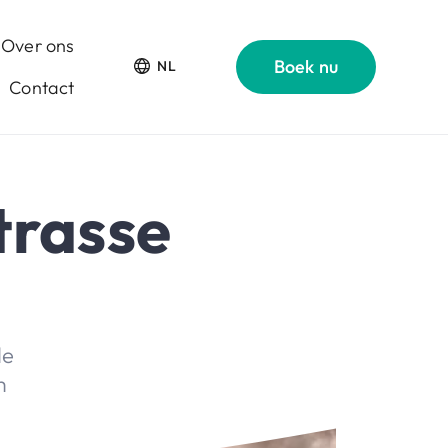
Over ons
Boek nu
NL
Contact
trasse
de
m