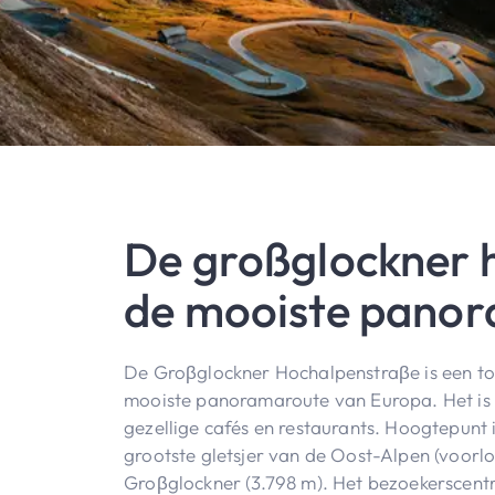
De großglockner 
de mooiste panor
De Groβglockner Hochalpenstraβe is een to
mooiste panoramaroute van Europa. Het is e
gezellige cafés en restaurants. Hoogtepunt
grootste gletsjer van de Oost-Alpen (voorlo
Groβglockner (3.798 m). Het bezoekerscentru