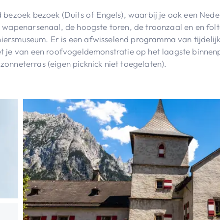
 bezoek bezoek (Duits of Engels), waarbij je ook een Nede
 wapenarsenaal, de hoogste toren, de troonzaal en en folt
niersmuseum. Er is een afwisselend programma van tijdelijke
 je van een roofvogeldemonstratie op het laagste binnenpl
t zonneterras (eigen picknick niet toegelaten).