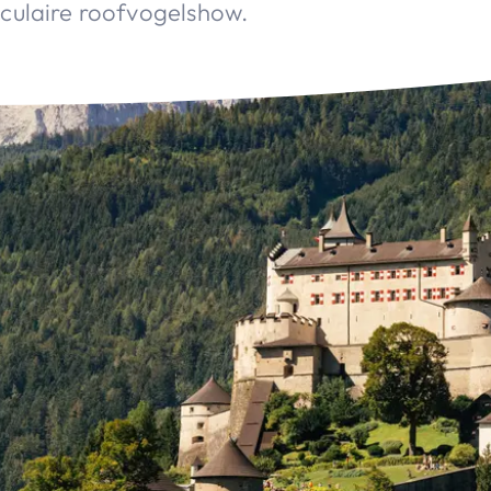
aculaire roofvogelshow.