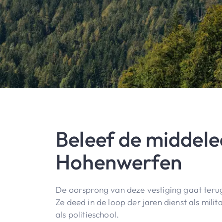
Beleef de middele
Hohenwerfen
De oorsprong van deze vestiging gaat terug
Ze deed in de loop der jaren dienst als milit
als politieschool.