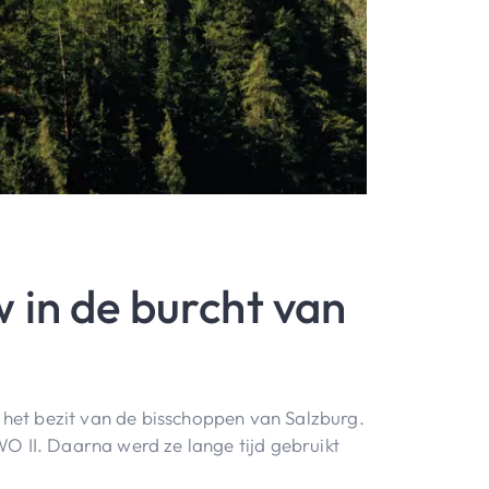
 in de burcht van
het bezit van de bisschoppen van Salzburg.
 WO II. Daarna werd ze lange tijd gebruikt