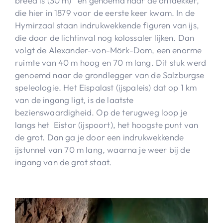
breed is (30 m) en genoemd naar de ontdekker,
die hier in 1879 voor de eerste keer kwam. In de
Hymirzaal staan indrukwekkende figuren van ijs,
die door de lichtinval nog kolossaler lijken. Dan
volgt de Alexander-von-Mörk-Dom, een enorme
ruimte van 40 m hoog en 70 m lang. Dit stuk werd
genoemd naar de grondlegger van de Salzburgse
speleologie. Het Eispalast (ijspaleis) dat op 1 km
van de ingang ligt, is de laatste
bezienswaardigheid. Op de terugweg loop je
langs het Eistor (ijspoort), het hoogste punt van
de grot. Dan ga je door een indrukwekkende
ijstunnel van 70 m lang, waarna je weer bij de
ingang van de grot staat.