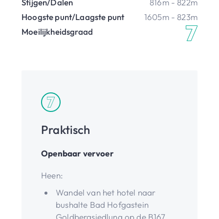
Stijgen/Dalen
816m - 822m
Hoogste punt/Laagste punt
1605m - 823m
Moeilijkheidsgraad
Praktisch
Openbaar vervoer
Heen:
Wandel van het hotel naar
bushalte Bad Hofgastein
Goldbergsiedlung op de B167