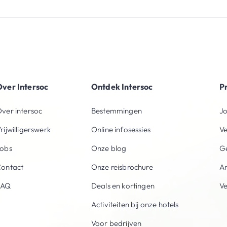
ver Intersoc
Ontdek Intersoc
P
ver intersoc
Bestemmingen
Jo
rijwilligerswerk
Online infosessies
V
obs
Onze blog
Ge
ontact
Onze reisbrochure
An
FAQ
Deals en kortingen
V
Activiteiten bij onze hotels
Voor bedrijven