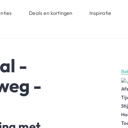
nties
Deals en kortingen
Inspiratie
al -
Be
weg -
Af
Ti
St
Ho
ing met
To