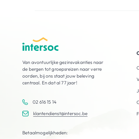
O
Van avontuurlijke gezinsvakanties naar
O
de bergen tot groepsreizen naar verre
oorden, bij ons staat jouw beleving
V
centraal. En dat al 77 jaar!
J
02 616 15 14
C
klantendienst@intersoc.be
Betaalmogelijkheden: