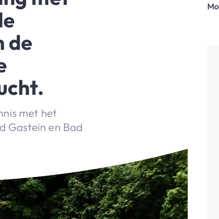
Mo
de
n de
e
ucht.
nnis met het
ad Gastein en Bad