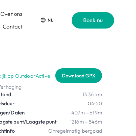
Over ons
Boek nu
NL
Contact
kijk op OutdoorActive
Download GPX
stand
13.36 km
jdsduur
04:20
ijgen/Dalen
407m - 619m
ogste punt/Laagste punt
1216m - 846m
chtinfo
Onregelmatig bergpad