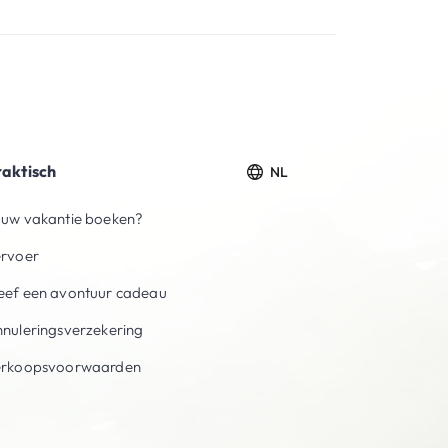
raktisch
NL
uw vakantie boeken?
ervoer
ef een avontuur cadeau
nuleringsverzekering
erkoopsvoorwaarden