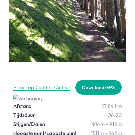
Bekijk op OutdoorActive
Download GPX
Afstand
17.84 km
Tijdsduur
06:20
Stijgen/Dalen
916m - 916m
Hoogste punt/Laagste punt
1511m - 846m