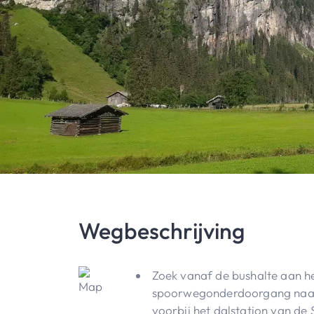
Wegbeschrijving
Zoek vanaf de bushalte aan he
spoorwegonderdoorgang naar d
voorbij het dalstation van de