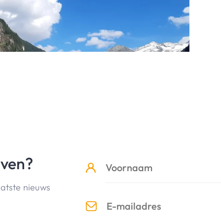
jven?
aatste nieuws