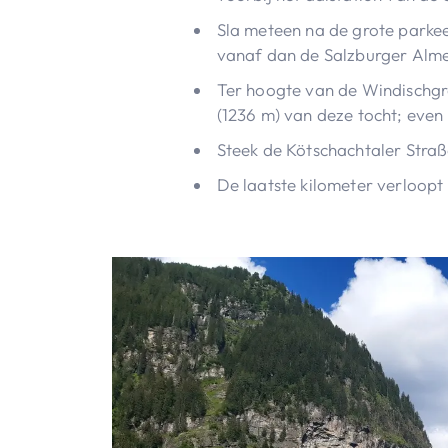
Sla meteen na de grote parkee
vanaf dan de Salzburger Alme
Ter hoogte van de Windischgrä
(1236 m) van deze tocht; even 
Steek de Kötschachtaler Straß
De laatste kilometer verloopt