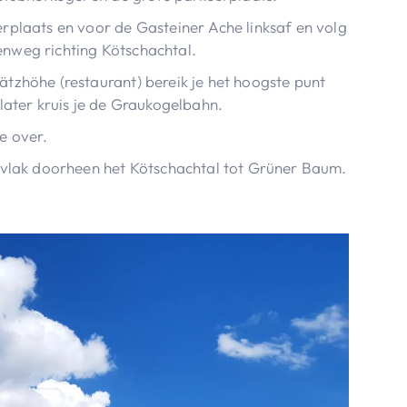
rplaats en voor de Gasteiner Ache linksaf en volg
nweg richting Kötschachtal.
tzhöhe (restaurant) bereik je het hoogste punt
later kruis je de Graukogelbahn.
e over.
 vlak doorheen het Kötschachtal tot Grüner Baum.