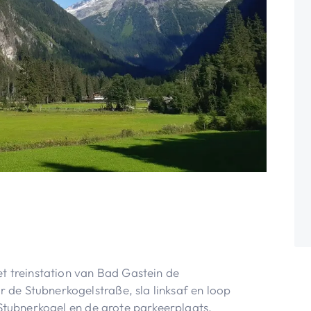
t treinstation van Bad Gastein de
e Stubnerkogelstraße, sla linksaf en loop
 Stubnerkogel en de grote parkeerplaats.