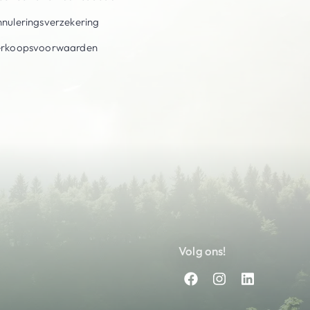
nuleringsverzekering
erkoopsvoorwaarden
Volg ons!