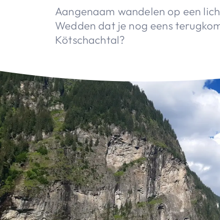
Aangenaam wandelen op een licht
Wedden dat je nog eens terugkom
Kötschachtal?