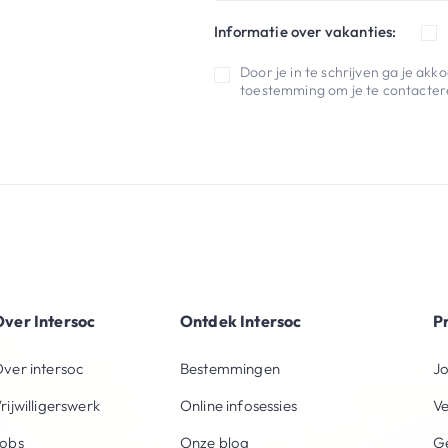
Informatie over vakanties:
Door je in te schrijven ga je ak
toestemming om je te contactere
ver Intersoc
Ontdek Intersoc
P
ver intersoc
Bestemmingen
Jo
rijwilligerswerk
Online infosessies
V
obs
Onze blog
Ge