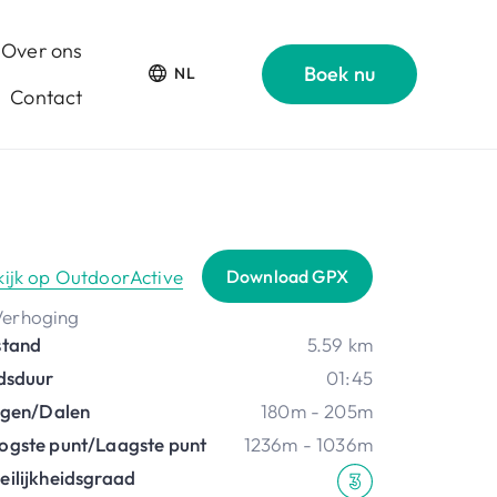
Over ons
Boek nu
NL
Contact
kijk op OutdoorActive
Download GPX
stand
5.59 km
jdsduur
01:45
ijgen/Dalen
180m - 205m
ogste punt/Laagste punt
1236m - 1036m
eilijkheidsgraad