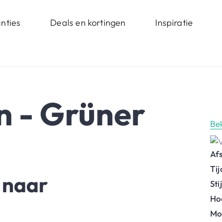
nties
Deals en kortingen
Inspiratie
n - Grüner
Be
Af
Ti
 naar
St
Ho
Mo