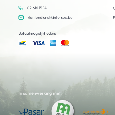
02 616 15 14
C
klantendienst@intersoc.be
Betaalmogelijkheden:
In samenwerking met: