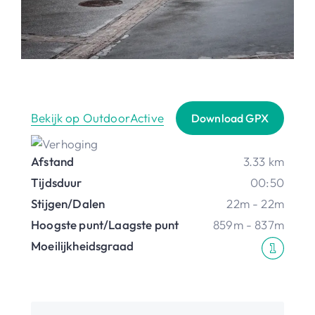
Bekijk op OutdoorActive
Download GPX
Afstand
3.33 km
Tijdsduur
00:50
Stijgen/Dalen
22m - 22m
Hoogste punt/Laagste punt
859m - 837m
Moeilijkheidsgraad