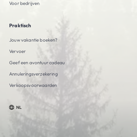
Voor bedrijven
Praktisch
Jouw vakantie boeken?
Vervoer
Geef een avontuur cadeau
Annuleringsverzekering
Verkoopsvoorwaarden
NL