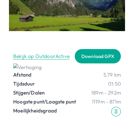
Bekijk op OutdoorActive
Download GPX
Afstand
5.79 km
Tijdsduur
01:50
Stijgen/Dalen
189m - 292m
Hoogste punt/Laagste punt
1119m - 871m
Moeilijkheidsgraad