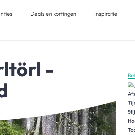
nties
Deals en kortingen
Inspiratie
ltörl -
Be
d
Af
Ti
St
Ho
To