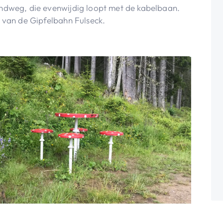
indweg, die evenwijdig loopt met de kabelbaan.
n van de Gipfelbahn Fulseck.