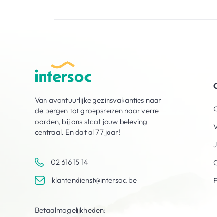
O
Van avontuurlijke gezinsvakanties naar
O
de bergen tot groepsreizen naar verre
oorden, bij ons staat jouw beleving
V
centraal. En dat al 77 jaar!
J
02 616 15 14
C
klantendienst@intersoc.be
Betaalmogelijkheden: