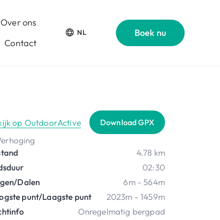
Over ons
Boek nu
NL
Contact
kijk op OutdoorActive
Download GPX
stand
4.78 km
jdsduur
02:30
ijgen/Dalen
6m - 564m
ogste punt/Laagste punt
2023m - 1459m
chtinfo
Onregelmatig bergpad