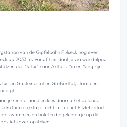
ergstation van de Gipfelbahn Fulseck nog even
seck op 2033 m. Vanaf hier daal je via wandelpad
ätzen der Natur' naar Arltörl. Yin en Yang zijn
ns tussen Gasteinertal en Großarltal, staat een
tnodigt.
e aan je rechterhand en kies daarna het dalende
alm (horeca) sla je rechtsaf op het Pilzlehrpfad
ige zwammen en boleten begeleiden je op dit
ook iets over opsteken.