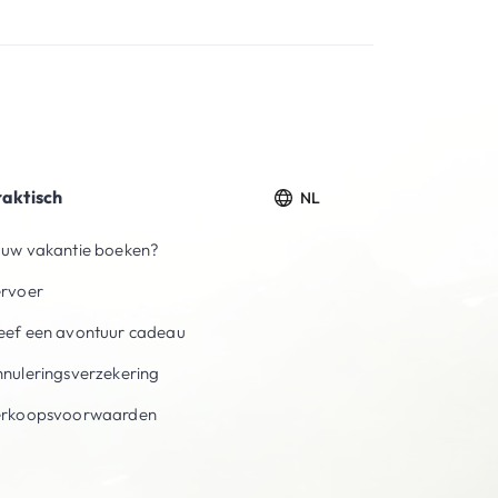
raktisch
NL
uw vakantie boeken?
ervoer
ef een avontuur cadeau
nuleringsverzekering
erkoopsvoorwaarden