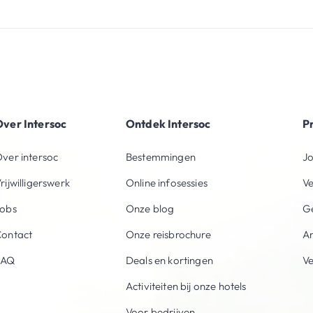
ver Intersoc
Ontdek Intersoc
P
ver intersoc
Bestemmingen
Jo
rijwilligerswerk
Online infosessies
V
obs
Onze blog
Ge
ontact
Onze reisbrochure
An
FAQ
Deals en kortingen
V
Activiteiten bij onze hotels
Voor bedrijven