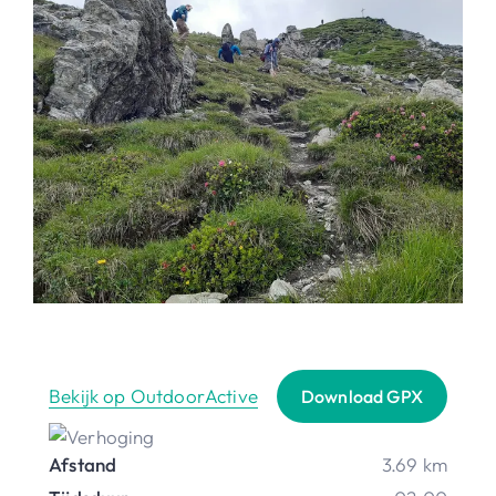
Bekijk op OutdoorActive
Download GPX
Afstand
3.69 km