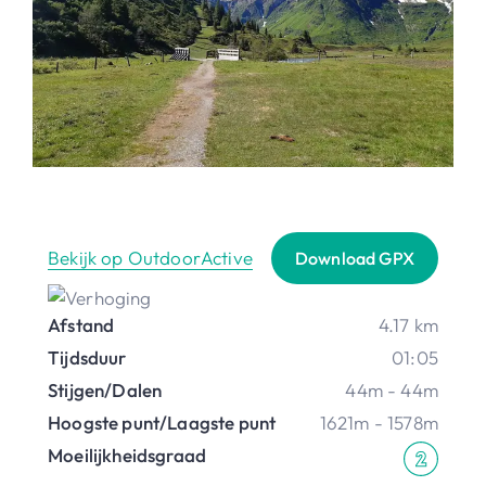
Bekijk op OutdoorActive
Download GPX
Afstand
4.17 km
Tijdsduur
01:05
Stijgen/Dalen
44m - 44m
Hoogste punt/Laagste punt
1621m - 1578m
Moeilijkheidsgraad