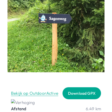
Bekijk op OutdoorActive
Download GPX
Afstand
6.49 km