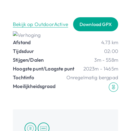
Bekijk op OutdoorActive
Download GPX
Afstand
4.73 km
Tijdsduur
02:00
Stijgen/Dalen
3m - 558m
Hoogste punt/Laagste punt
2023m - 1465m
Tochtinfo
Onregelmatig bergpad
Moeilijkheidsgraad