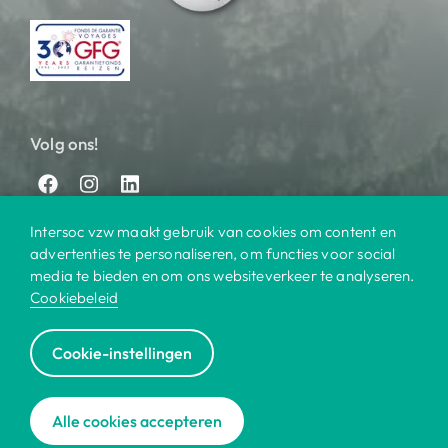
Volg ons!
Intersoc vzw maakt gebruik van cookies om content en
advertenties te personaliseren, om functies voor social
media te bieden en om ons websiteverkeer te analyseren.
Cookiebeleid
© 2025 Intersoc
Cookie-instellingen
Bestemmingen
Contact
Praktisch
Privacy
|
|
|
|
Cookiebeleid
Disclaimer
Reisvoorwaarden
|
|
|
Alle cookies accepteren
Voor bedrijven