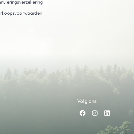
nuleringsverzekering
erkoopsvoorwaarden
Volg ons!