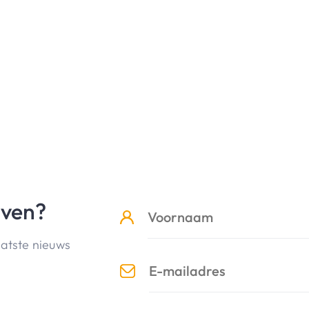
jven?
aatste nieuws