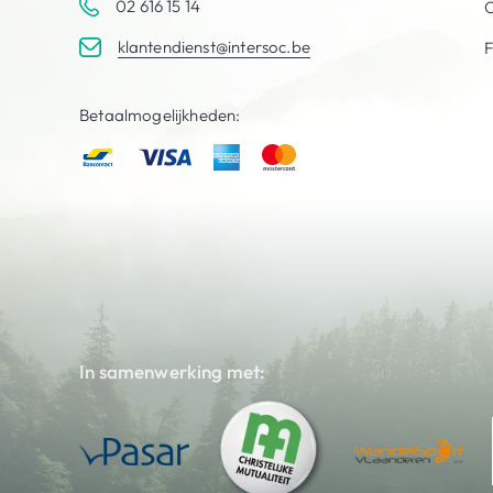
02 616 15 14
C
klantendienst@intersoc.be
Betaalmogelijkheden:
In samenwerking met: