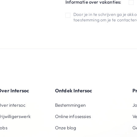
Informatie over vakanties:
Door je in te schrijven ga je ak
toestemming om je te contactere
ver Intersoc
Ontdek Intersoc
P
ver intersoc
Bestemmingen
Jo
rijwilligerswerk
Online infosessies
V
obs
Onze blog
Ge