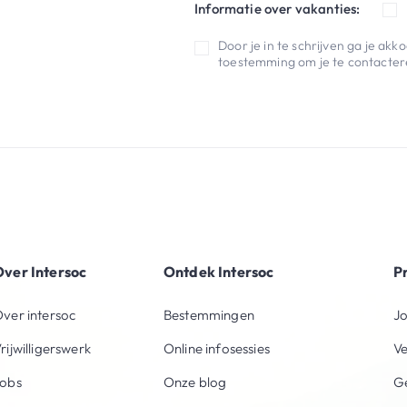
Informatie over vakanties:
Door je in te schrijven ga je ak
toestemming om je te contactere
ver Intersoc
Ontdek Intersoc
P
ver intersoc
Bestemmingen
Jo
rijwilligerswerk
Online infosessies
V
obs
Onze blog
Ge