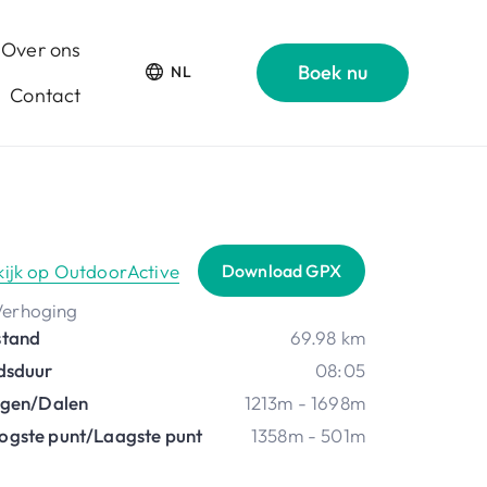
Over ons
Boek nu
NL
Contact
kijk op OutdoorActive
Download GPX
stand
69.98 km
jdsduur
08:05
ijgen/Dalen
1213m - 1698m
ogste punt/Laagste punt
1358m - 501m