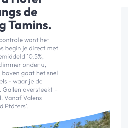
angs de
ng Tamins.
controle want het
s begin je direct met
gemiddeld 10,5%,
 klimmer onder u,
 boven gaat het snel
els - waar je de
 Gallen oversteekt –
. Vanaf Valens
d Pfäfers’.