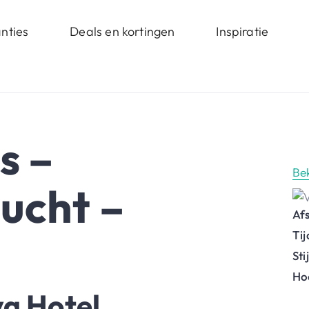
nties
Deals en kortingen
Inspiratie
s –
Be
ucht –
Af
Ti
St
Ho
va Hotel