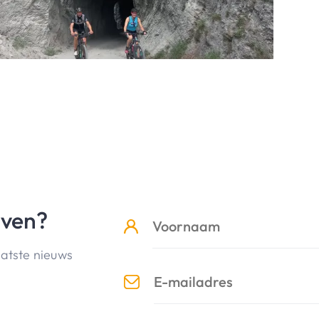
jven?
aatste nieuws