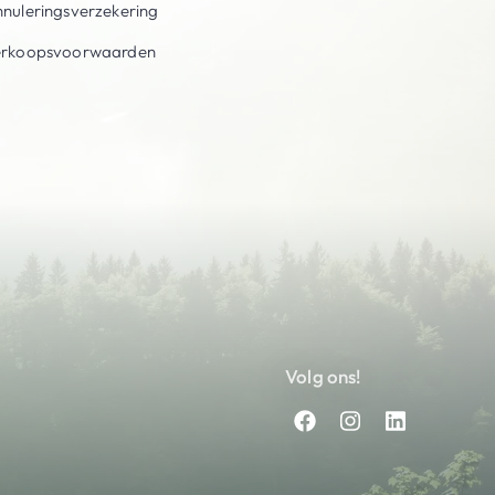
nuleringsverzekering
erkoopsvoorwaarden
Volg ons!