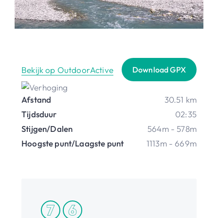
Bekijk op OutdoorActive
Download GPX
Afstand
30.51 km
Tijdsduur
02:35
Stijgen/Dalen
564m - 578m
Hoogste punt/Laagste punt
1113m - 669m