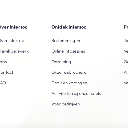
ver Intersoc
Ontdek Intersoc
P
ver intersoc
Bestemmingen
Jo
rijwilligerswerk
Online infosessies
V
obs
Onze blog
Ge
ontact
Onze reisbrochure
An
FAQ
Deals en kortingen
V
Activiteiten bij onze hotels
Voor bedrijven