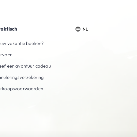
raktisch
NL
uw vakantie boeken?
ervoer
ef een avontuur cadeau
nuleringsverzekering
erkoopsvoorwaarden