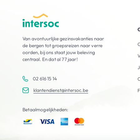
O
Van avontuurlijke gezinsvakanties naar
O
de bergen tot groepsreizen naar verre
oorden, bij ons staat jouw beleving
V
centraal. En dat al 77 jaar!
J
02 616 15 14
C
klantendienst@intersoc.be
Betaalmogelijkheden: