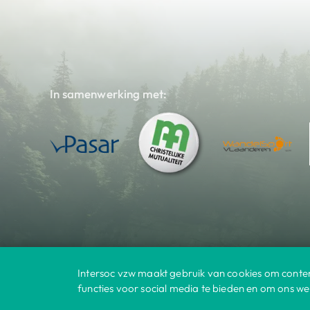
In samenwerking met:
Intersoc vzw maakt gebruik van cookies om conten
Bestemmingen
© 2025 Intersoc
|
functies voor social media te bieden en om ons we