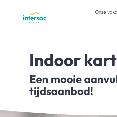
Onze vaka
Indoor kar
Een mooie aanvull
tijdsaanbod!