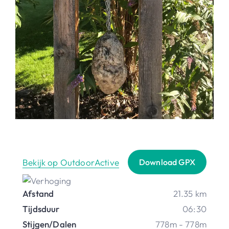
Bekijk op OutdoorActive
Download GPX
Afstand
21.35 km
Tijdsduur
06:30
Stijgen/Dalen
778m - 778m