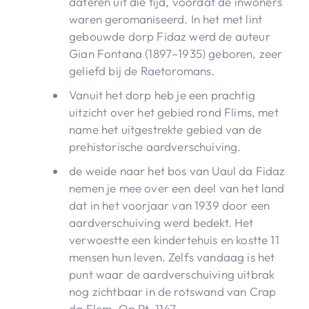
dateren uit die tijd, voordat de inwoners
waren geromaniseerd. In het met lint
gebouwde dorp Fidaz werd de auteur
Gian Fontana (1897–1935) geboren, zeer
geliefd bij de Raetoromans.
Vanuit het dorp heb je een prachtig
uitzicht over het gebied rond Flims, met
name het uitgestrekte gebied van de
prehistorische aardverschuiving.
de weide naar het bos van Uaul da Fidaz
nemen je mee over een deel van het land
dat in het voorjaar van 1939 door een
aardverschuiving werd bedekt. ​​Het
verwoestte een kindertehuis en kostte 11
mensen hun leven. Zelfs vandaag is het
punt waar de aardverschuiving uitbrak
nog zichtbaar in de rotswand van Crap
da Flem. Op Pt. 1147.