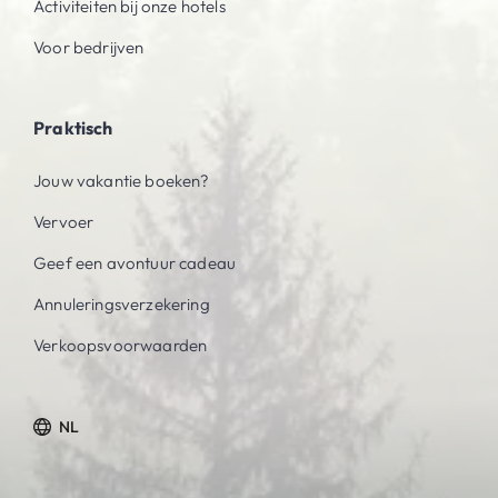
Activiteiten bij onze hotels
Voor bedrijven
Praktisch
Jouw vakantie boeken?
Vervoer
Geef een avontuur cadeau
Annuleringsverzekering
Verkoopsvoorwaarden
NL