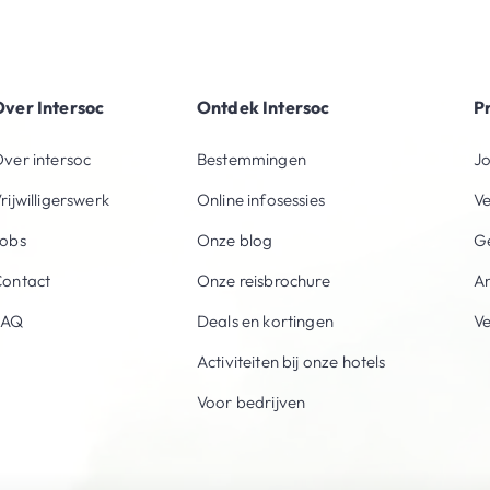
ver Intersoc
Ontdek Intersoc
P
ver intersoc
Bestemmingen
Jo
rijwilligerswerk
Online infosessies
V
obs
Onze blog
Ge
ontact
Onze reisbrochure
An
FAQ
Deals en kortingen
V
Activiteiten bij onze hotels
Voor bedrijven