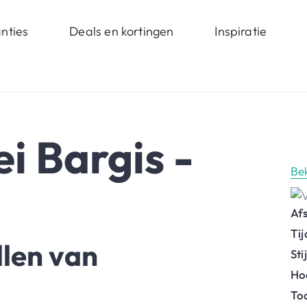
nties
Deals en kortingen
Inspiratie
ei Bargis -
Be
Af
Ti
len van
St
Ho
To