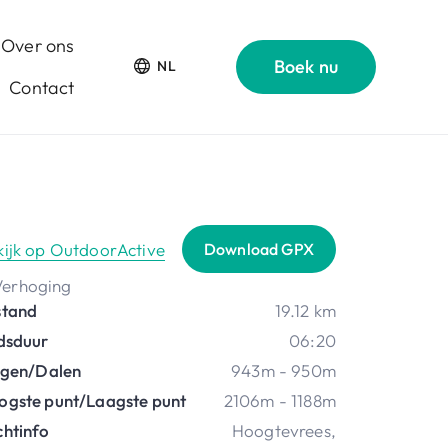
Over ons
Boek nu
NL
Contact
kijk op OutdoorActive
Download GPX
stand
19.12 km
jdsduur
06:20
ijgen/Dalen
943m - 950m
ogste punt/Laagste punt
2106m - 1188m
chtinfo
Hoogtevrees
,