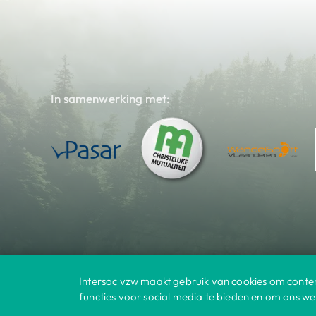
In samenwerking met:
Intersoc vzw maakt gebruik van cookies om conten
Bestemmingen
© 2025 Intersoc
|
functies voor social media te bieden en om ons we