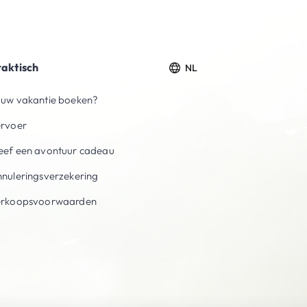
raktisch
NL
uw vakantie boeken?
ervoer
ef een avontuur cadeau
nuleringsverzekering
erkoopsvoorwaarden