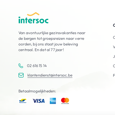
O
Van avontuurlijke gezinsvakanties naar
O
de bergen tot groepsreizen naar verre
oorden, bij ons staat jouw beleving
V
centraal. En dat al 77 jaar!
J
02 616 15 14
C
klantendienst@intersoc.be
Betaalmogelijkheden: