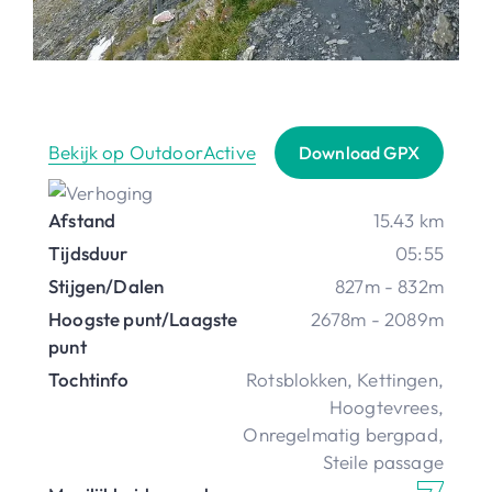
Bekijk op OutdoorActive
Download GPX
Afstand
15.43 km
Tijdsduur
05:55
Stijgen/Dalen
827m - 832m
Hoogste punt/Laagste
2678m - 2089m
punt
Tochtinfo
Rotsblokken
,
Kettingen
,
Hoogtevrees
,
Onregelmatig bergpad
,
Steile passage