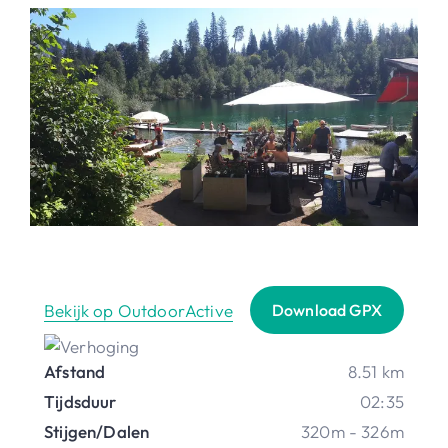
Bekijk op OutdoorActive
Download GPX
Afstand
8.51 km
Tijdsduur
02:35
Stijgen/Dalen
320m - 326m