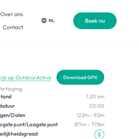
Over ons
Boek nu
NL
Contact
kijk op OutdoorActive
Download GPX
stand
7.20 km
jdsduur
02:00
ijgen/Dalen
122m - 92m
ogste punt/Laagste punt
871m - 778m
eilijkheidsgraad