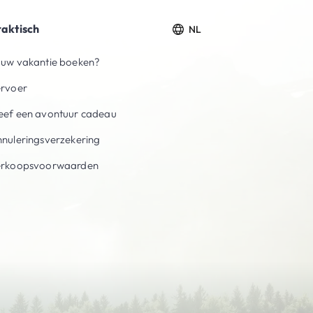
raktisch
NL
uw vakantie boeken?
ervoer
ef een avontuur cadeau
nuleringsverzekering
erkoopsvoorwaarden