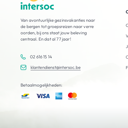
O
Van avontuurlijke gezinsvakanties naar
O
de bergen tot groepsreizen naar verre
oorden, bij ons staat jouw beleving
V
centraal. En dat al 77 jaar!
J
02 616 15 14
C
klantendienst@intersoc.be
Betaalmogelijkheden: