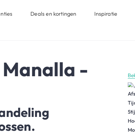
nties
Deals en kortingen
Inspiratie
- Manalla -
Be
Af
Ti
andeling
St
Ho
ossen.
Mo