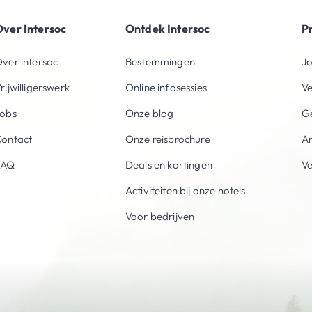
ver Intersoc
Ontdek Intersoc
P
ver intersoc
Bestemmingen
Jo
rijwilligerswerk
Online infosessies
V
obs
Onze blog
Ge
ontact
Onze reisbrochure
An
FAQ
Deals en kortingen
V
Activiteiten bij onze hotels
Voor bedrijven