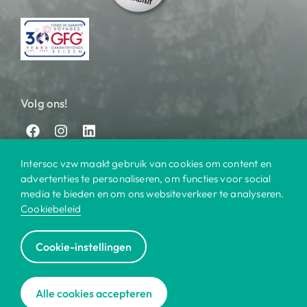
Volg ons!
Intersoc vzw maakt gebruik van cookies om content en
advertenties te personaliseren, om functies voor social
media te bieden en om ons websiteverkeer te analyseren.
Cookiebeleid
© 2025 Intersoc
Cookie-instellingen
Bestemmingen
Contact
Praktisch
Privacy
|
|
|
|
Cookiebeleid
Disclaimer
Reisvoorwaarden
|
|
|
Alle cookies accepteren
Voor bedrijven