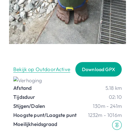
Bekijk op OutdoorActive
Download GPX
Afstand
5.18 km
Tijdsduur
02:10
Stijgen/Dalen
130m - 241m
Hoogste punt/Laagste punt
1232m - 1016m
Moeilijkheidsgraad