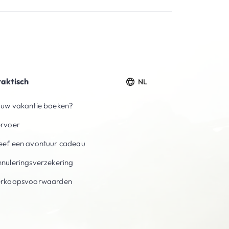
raktisch
NL
uw vakantie boeken?
ervoer
ef een avontuur cadeau
nuleringsverzekering
erkoopsvoorwaarden