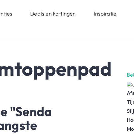
nties
Deals en kortingen
Inspiratie
oomtoppenpad
Be
Af
Ti
de "Senda
St
Ho
langste
Mo