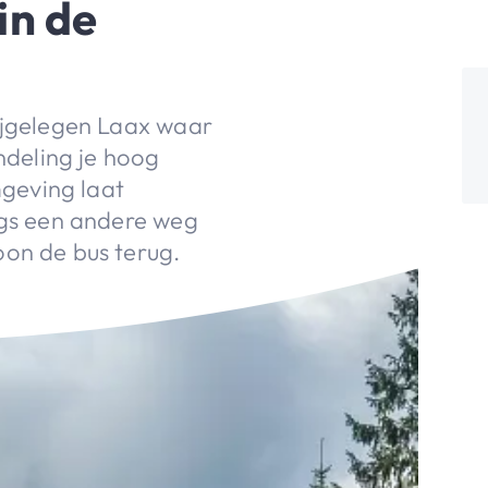
n de
bijgelegen Laax waar
deling je hoog
geving laat
ngs een andere weg
oon de bus terug.