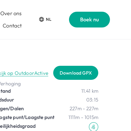
Over ons
Boek nu
NL
Contact
kijk op OutdoorActive
Download GPX
stand
11.41 km
jdsduur
03:15
ijgen/Dalen
227m - 227m
ogste punt/Laagste punt
1111m - 1015m
eilijkheidsgraad