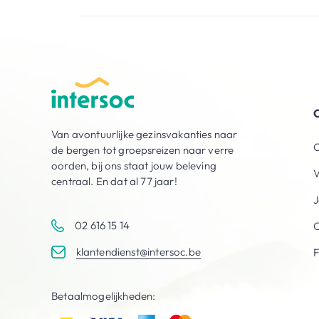
O
Van avontuurlijke gezinsvakanties naar
O
de bergen tot groepsreizen naar verre
oorden, bij ons staat jouw beleving
V
centraal. En dat al 77 jaar!
J
02 616 15 14
C
klantendienst@intersoc.be
Betaalmogelijkheden: