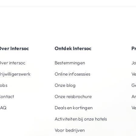
ver Intersoc
Ontdek Intersoc
P
ver intersoc
Bestemmingen
Jo
rijwilligerswerk
Online infosessies
V
obs
Onze blog
Ge
ontact
Onze reisbrochure
An
FAQ
Deals en kortingen
V
Activiteiten bij onze hotels
Voor bedrijven