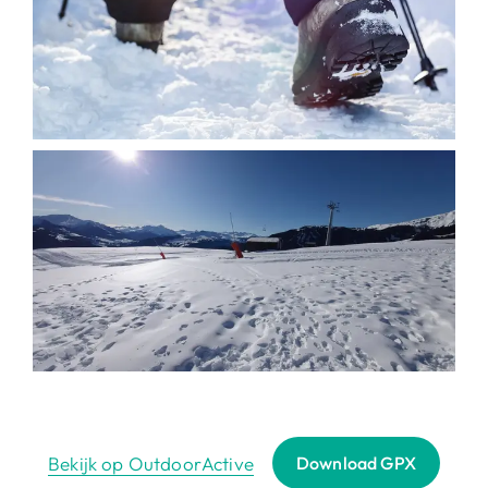
Bekijk op OutdoorActive
Download GPX