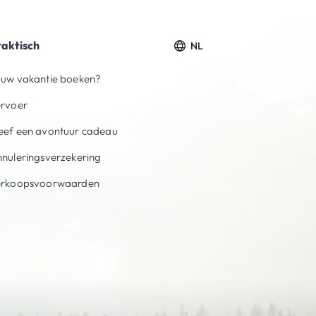
raktisch
NL
uw vakantie boeken?
ervoer
ef een avontuur cadeau
nuleringsverzekering
erkoopsvoorwaarden