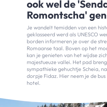
ook wel de 'Send
Romontscha' ge
Je wandelt temidden van een hist
geklasseerd werd als UNESCO wer
borden informeren je over de str
Romaanse taal. Boven op het m
kan je genieten van het wijdse zic
majestueuze vallei. Het pad brengt
sympathieke gehuchtje Scheia, n
dorpje Fidaz. Hier neem je de bus
hotel.