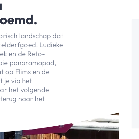
a
noemd.
orisch landschap dat
elderfgoed. Ludieke
eek en de Reto-
ooie panoramapad,
ht op Flims en de
 je via het
aar het volgende
 terug naar het