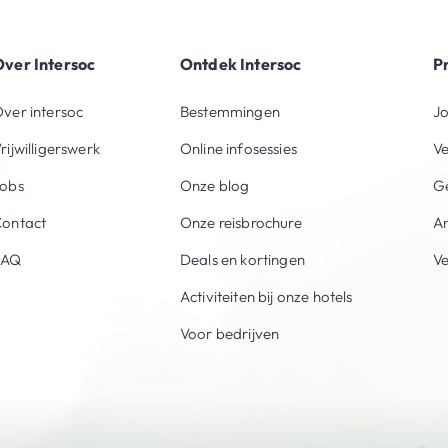
ver Intersoc
Ontdek Intersoc
P
ver intersoc
Bestemmingen
Jo
rijwilligerswerk
Online infosessies
V
obs
Onze blog
Ge
ontact
Onze reisbrochure
An
FAQ
Deals en kortingen
V
Activiteiten bij onze hotels
Voor bedrijven