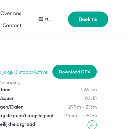
Over ons
Boek nu
NL
Contact
kijk op OutdoorActive
Download GPX
stand
7.26 km
jdsduur
02:15
ijgen/Dalen
299m - 213m
ogste punt/Laagste punt
1343m - 1080m
eilijkheidsgraad