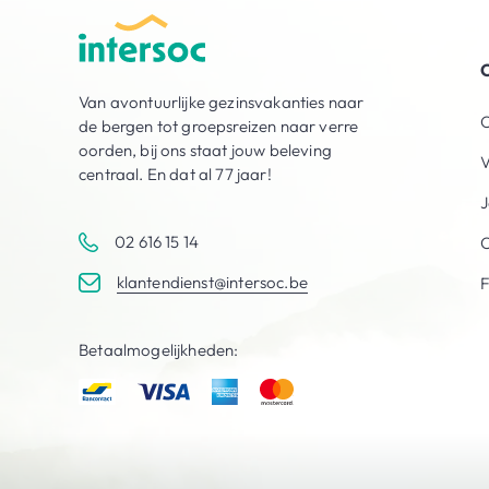
O
Van avontuurlijke gezinsvakanties naar
O
de bergen tot groepsreizen naar verre
oorden, bij ons staat jouw beleving
V
centraal. En dat al 77 jaar!
J
02 616 15 14
C
klantendienst@intersoc.be
Betaalmogelijkheden: