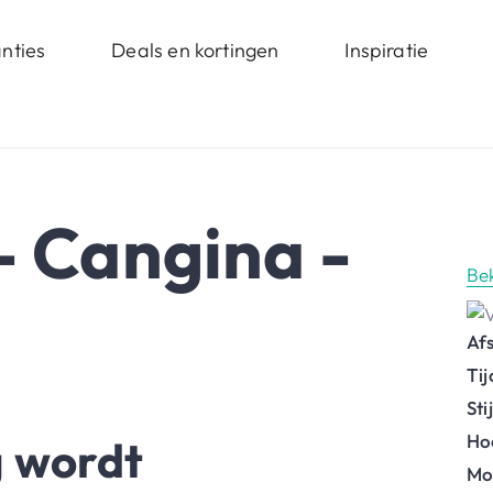
nties
Deals en kortingen
Inspiratie
- Cangina -
Be
Af
Ti
St
Ho
 wordt
Mo