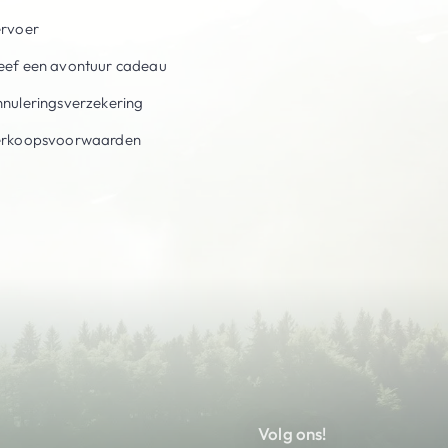
ervoer
ef een avontuur cadeau
nuleringsverzekering
erkoopsvoorwaarden
Volg ons!