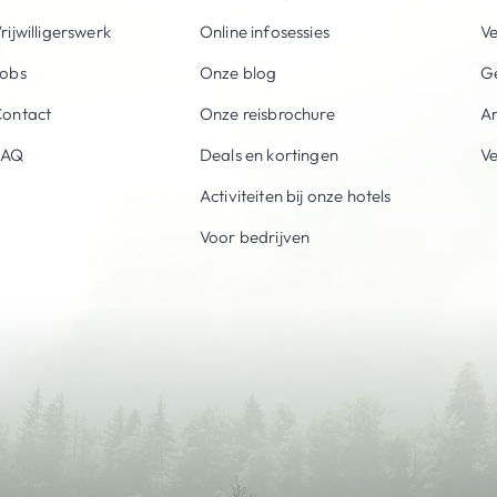
rijwilligerswerk
Online infosessies
V
obs
Onze blog
Ge
ontact
Onze reisbrochure
An
FAQ
Deals en kortingen
V
Activiteiten bij onze hotels
Voor bedrijven