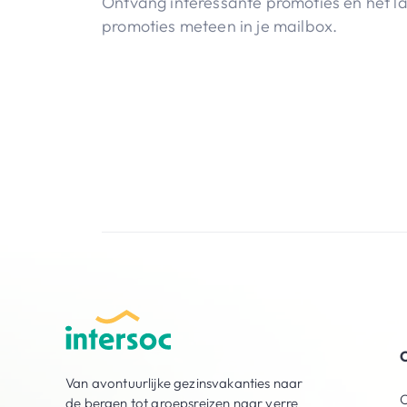
Ontvang interessante promoties en het l
promoties meteen in je mailbox.
O
Van avontuurlijke gezinsvakanties naar
O
de bergen tot groepsreizen naar verre