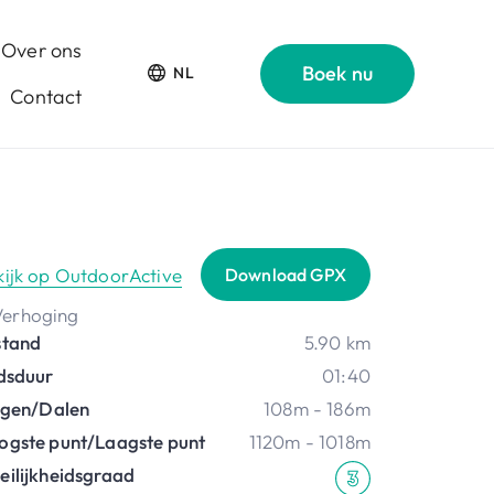
Over ons
Boek nu
NL
Contact
kijk op OutdoorActive
Download GPX
stand
5.90 km
jdsduur
01:40
ijgen/Dalen
108m - 186m
ogste punt/Laagste punt
1120m - 1018m
eilijkheidsgraad