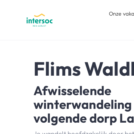
Onze vaka
Flims Wald
Afwisselende
winterwandeling
volgende dorp La
Je wandelt hoofdzakelijk door het