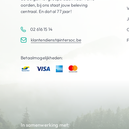
oorden, bij ons staat jouw beleving
V
centraal. En dat al 77 jaar!
J
02 616 15 14
C
klantendienst@intersoc.be
Betaalmogelijkheden:
In samenwerking met: