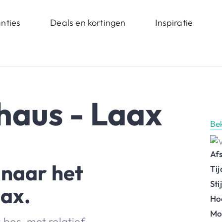
nties
Deals en kortingen
Inspiratie
haus - Laax
Be
Af
 naar het
Ti
St
ax.
Ho
Mo
 bos, met relatief