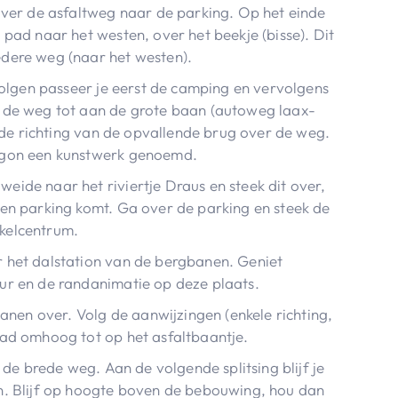
 over de asfaltweg naar de parking. Op het einde
 pad naar het westen, over het beekje (bisse). Dit
edere weg (naar het westen).
 volgen passeer je eerst de camping en vervolgens
e de weg tot aan de grote baan (autoweg laax-
in de richting van de opvallende brug over de weg.
rgon een kunstwerk genoemd.
eide naar het riviertje Draus en steek dit over,
een parking komt. Ga over de parking en steek de
kelcentrum.
 het dalstation van de bergbanen. Geniet
ur en de randanimatie op deze plaats.
gbanen over. Volg de aanwijzingen (enkele richting,
pad omhoog tot op het asfaltbaantje.
e de brede weg. Aan de volgende splitsing blijf je
n. Blijf op hoogte boven de bebouwing, hou dan