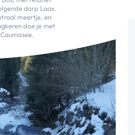
volgende dorp Laax.
traal meertje, en
erugkeren doe je met
s Caumasee.