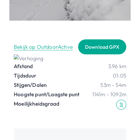
Bekijk op OutdoorActive
Download GPX
Afstand
3.96 km
Tijdsduur
01:05
Stijgen/Dalen
53m - 54m
Hoogste punt/Laagste punt
1141m - 1092m
Moeilijkheidsgraad