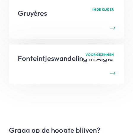
IN DE KIJKER
Gruyères
VOOR GEZINNEN
Fonteintjeswandeling in Aigle
Graag op de hoogte blijven?