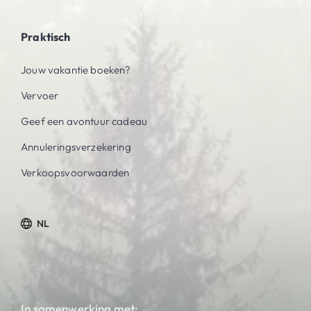
Praktisch
Jouw vakantie boeken?
Vervoer
Geef een avontuur cadeau
Annuleringsverzekering
Verkoopsvoorwaarden
NL
In samenwerking met: