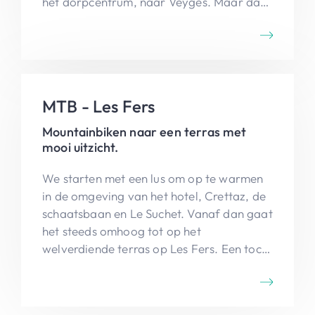
het dorpcentrum, naar Veyges. Maar dan
begint een lastige klim van 300 m terug
naar Leysin. Om te eindigen nog eens de
laatste kilometer stevig bergop terug naar
het hotel. Een tocht voor beginnende
mountainbikers!
MTB - Les Fers
Mountainbiken naar een terras met
mooi uitzicht.
We starten met een lus om op te warmen
in de omgeving van het hotel, Crettaz, de
schaatsbaan en Le Suchet. Vanaf dan gaat
het steeds omhoog tot op het
welverdiende terras op Les Fers. Een tocht
voor beginners met veel asfalt als
ondergrond, met toch een stevige klim tot
op Les Fers.