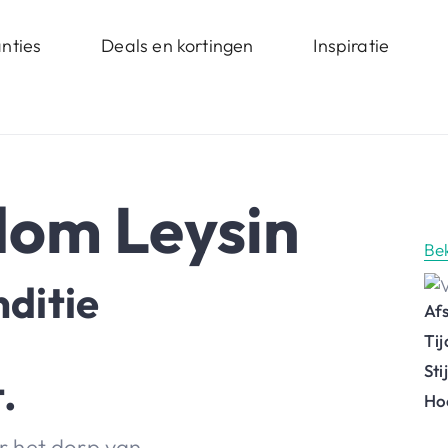
nties
Deals en kortingen
Inspiratie
om Leysin
Be
nditie
Af
Ti
St
.
Ho
r het dorp van