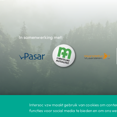
In samenwerking met:
Intersoc vzw maakt gebruik van cookies om conten
Bestemmingen
© 2025 Intersoc
|
functies voor social media te bieden en om ons we