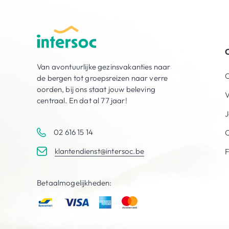
O
Van avontuurlijke gezinsvakanties naar
O
de bergen tot groepsreizen naar verre
oorden, bij ons staat jouw beleving
V
centraal. En dat al 77 jaar!
J
02 616 15 14
C
klantendienst@intersoc.be
Betaalmogelijkheden: