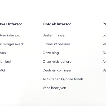
ver Intersoc
Ontdek Intersoc
P
ver intersoc
Bestemmingen
Jo
rijwilligerswerk
Online infosessies
V
obs
Onze blog
Ge
ontact
Onze reisbrochure
An
FAQ
Deals en kortingen
V
Activiteiten bij onze hotels
Voor bedrijven