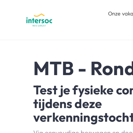
Onze vaka
MTB - Rond
Test je fysieke co
tijdens deze
verkenningstocht
Via eenvoudige boswegen en doo