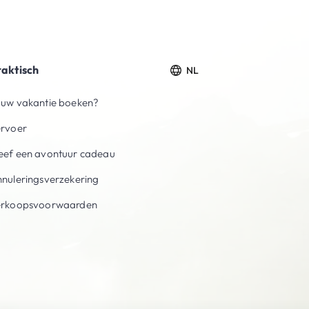
raktisch
NL
uw vakantie boeken?
ervoer
ef een avontuur cadeau
nuleringsverzekering
erkoopsvoorwaarden