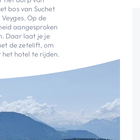
het bos van Suchet
e Veyges. Op de
theid aangesproken
. Daar laat je je
t de zetelift, om
het hotel te rijden.