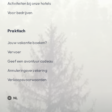
Activiteiten bij onze hotels
Voor bedrijven
Praktisch
Jouw vakantie boeken?
Vervoer
Geef een avontuur cadeau
Annuleringsverzekering
Verkoopsvoorwaarden
NL